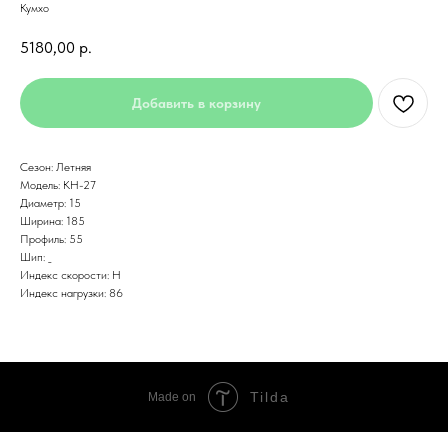
Кумхо
5180,00
р.
Добавить в корзину
Сезон: Летняя
Модель: KH-27
Диаметр: 15
Ширина: 185
Профиль: 55
Шип: _
Индекс скорости: H
Индекс нагрузки: 86
Tilda
Made on