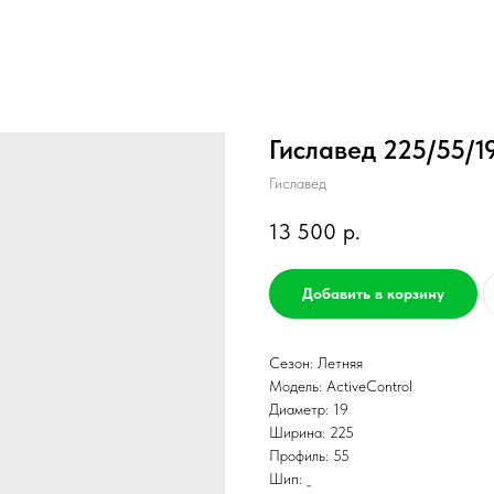
Гиславед 225/55/19
Гиславед
13 500
р.
Добавить в корзину
Сезон: Летняя
Модель: ActiveControl
Диаметр: 19
Ширина: 225
Профиль: 55
Шип: _