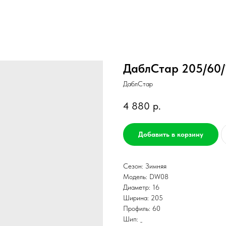
ДаблСтар 205/60/
ДаблСтар
4 880
р.
Добавить в корзину
Сезон: Зимняя
Модель: DW08
Диаметр: 16
Ширина: 205
Профиль: 60
Шип: _