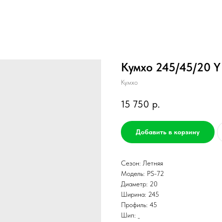
Кумхо 245/45/20 Y
Кумхо
15 750
р.
Добавить в корзину
Сезон: Летняя
Модель: PS-72
Диаметр: 20
Ширина: 245
Профиль: 45
Шип: _