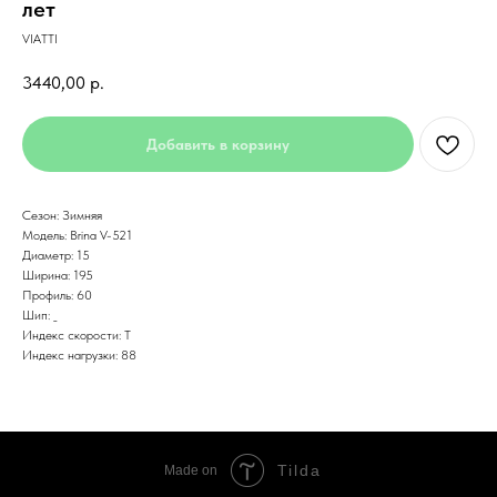
лет
VIATTI
3440,00
р.
Добавить в корзину
Сезон: Зимняя
Модель: Brina V-521
Диаметр: 15
Ширина: 195
Профиль: 60
Шип: _
Индекс скорости: T
Индекс нагрузки: 88
Tilda
Made on